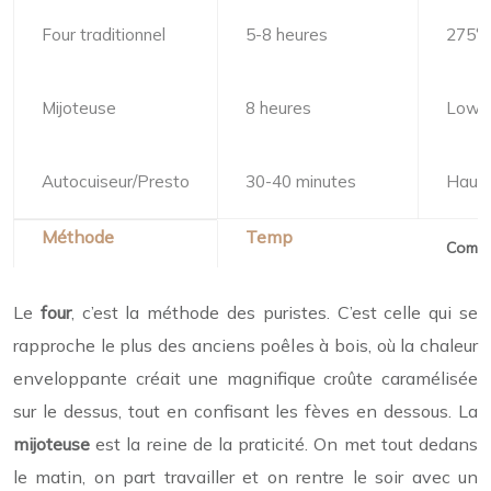
Four traditionnel
5-8 heures
275°F
Mijoteuse
8 heures
Low/
Autocuiseur/Presto
30-40 minutes
Haute
Compa
Le
four
, c’est la méthode des puristes. C’est celle qui se
rapproche le plus des anciens poêles à bois, où la chaleur
enveloppante créait une magnifique croûte caramélisée
sur le dessus, tout en confisant les fèves en dessous. La
mijoteuse
est la reine de la praticité. On met tout dedans
le matin, on part travailler et on rentre le soir avec un