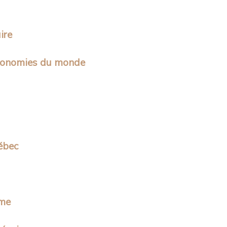
ire
stronomies du monde
uébec
âme