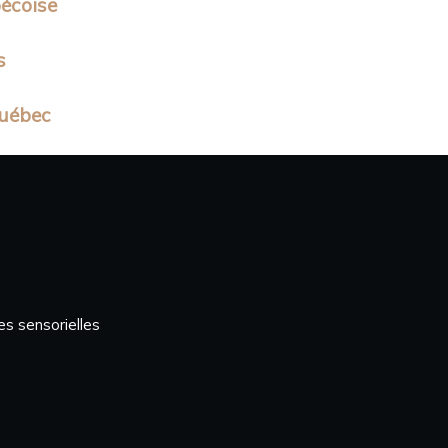
bécoise
s
Québec
es sensorielles