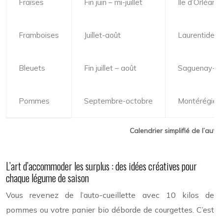
Fraises
Fin juin – mi-juillet
Île d’Orléa
Framboises
Juillet-août
Laurentides
Bleuets
Fin juillet – août
Saguenay-L
Pommes
Septembre-octobre
Montérégie,
Calendrier simplifié de l’aut
L’art d’accommoder les surplus : des idées créatives pour
chaque légume de saison
Vous revenez de l’auto-cueillette avec 10 kilos de
pommes ou votre panier bio déborde de courgettes. C’est